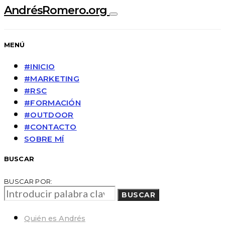
AndrésRomero.org
MENÚ
#INICIO
#MARKETING
#RSC
#FORMACIÓN
#OUTDOOR
#CONTACTO
SOBRE MÍ
BUSCAR
BUSCAR POR:
BUSCAR
Quién es Andrés