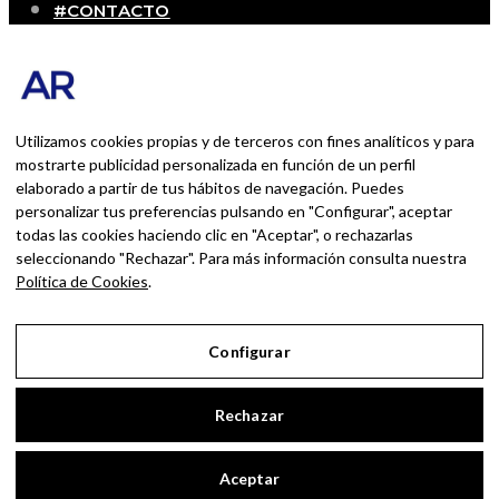
#CONTACTO
SOBRE MÍ
Blog personal y profesional de Andrés Romero.
Experiencias personales y profesionales de una
persona que disfruta con lo que hace cada día
Utilizamos cookies propias y de terceros con fines analíticos y para
mostrarte publicidad personalizada en función de un perfil
elaborado a partir de tus hábitos de navegación. Puedes
BUSCAR POR:
personalizar tus preferencias pulsando en "Configurar", aceptar
BUSCAR
todas las cookies haciendo clic en "Aceptar", o rechazarlas
seleccionando "Rechazar". Para más información consulta nuestra
Ingresa las palabras de la búsqueda y presiona
Política de Cookies
.
Enter.
Configurar
Aviso Legal
Rechazar
Política de Privacidad
Política de Cookies
Aceptar
Configurar