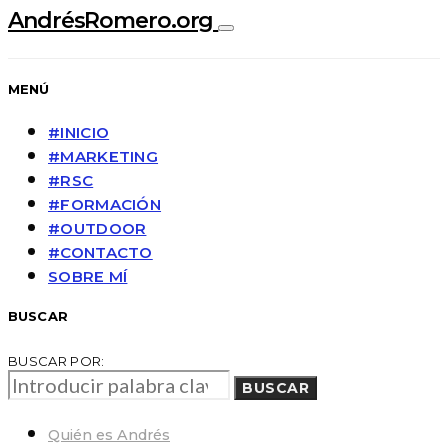
AndrésRomero.org
MENÚ
#INICIO
#MARKETING
#RSC
#FORMACIÓN
#OUTDOOR
#CONTACTO
SOBRE MÍ
BUSCAR
BUSCAR POR:
BUSCAR
Quién es Andrés