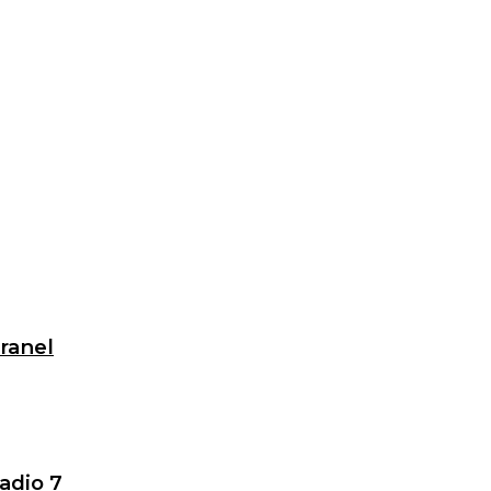
granel
adio 7