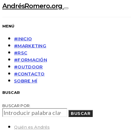
AndrésRomero.org
MENÚ
#INICIO
#MARKETING
#RSC
#FORMACIÓN
#OUTDOOR
#CONTACTO
SOBRE MÍ
BUSCAR
BUSCAR POR:
BUSCAR
Quién es Andrés