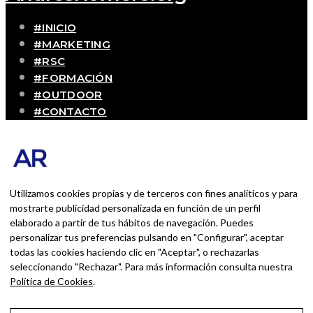
#INICIO
#MARKETING
#RSC
#FORMACIÓN
#OUTDOOR
#CONTACTO
SOBRE MÍ
Blog personal y profesional de Andrés Romero.
Experiencias personales y profesionales de una
persona que disfruta con lo que hace cada día
Utilizamos cookies propias y de terceros con fines analíticos y para
mostrarte publicidad personalizada en función de un perfil
elaborado a partir de tus hábitos de navegación. Puedes
BUSCAR POR:
personalizar tus preferencias pulsando en "Configurar", aceptar
BUSCAR
todas las cookies haciendo clic en "Aceptar", o rechazarlas
seleccionando "Rechazar". Para más información consulta nuestra
Ingresa las palabras de la búsqueda y presiona
Política de Cookies
.
Enter.