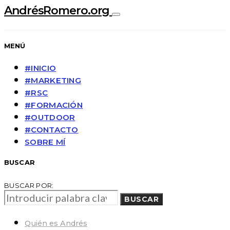
AndrésRomero.org
MENÚ
#INICIO
#MARKETING
#RSC
#FORMACIÓN
#OUTDOOR
#CONTACTO
SOBRE MÍ
BUSCAR
BUSCAR POR:
BUSCAR
Quién es Andrés