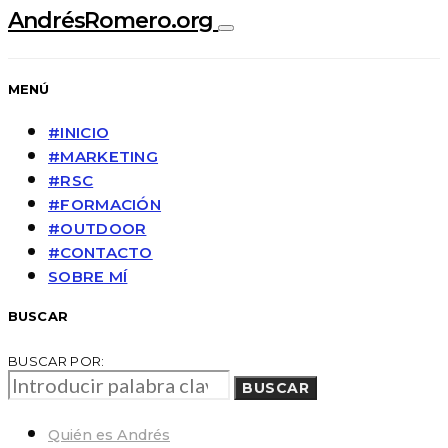
AndrésRomero.org
MENÚ
#INICIO
#MARKETING
#RSC
#FORMACIÓN
#OUTDOOR
#CONTACTO
SOBRE MÍ
BUSCAR
BUSCAR POR:
BUSCAR
Quién es Andrés