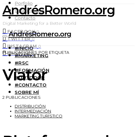
Porfolio
AndrésRomero.org
Colaboración
Contacto
Digital Marketing for a Better World
FACEBOOK
0
AndrésRomero.org
TWITTER
0
INSTAGRAM
0
#INICIO
PUBLICACIONES POR ETIQUETA
LINKEDIN
0
#MARKETING
#RSC
Viator
#FORMACIÓN
#OUTDOOR
#CONTACTO
SOBRE MÍ
2 PUBLICACIONES
DISTRIBUCIÓN
INTERMEDIACIÓN
MARKETING TURÍSTICO