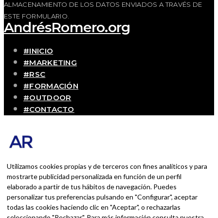
ALMACENAMIENTO DE LOS DATOS ENVIADOS A TRAVÉS DE
ESTE FORMULARIO.
AndrésRomero.org
#INICIO
#MARKETING
#RSC
#FORMACIÓN
#OUTDOOR
#CONTACTO
SOBRE MÍ
Blog personal y profesional de Andrés Romero.
Experiencias personales y profesionales de una
persona que disfruta con lo que hace cada día
Utilizamos cookies propias y de terceros con fines analíticos y para
mostrarte publicidad personalizada en función de un perfil
elaborado a partir de tus hábitos de navegación. Puedes
BUSCAR POR:
personalizar tus preferencias pulsando en "Configurar", aceptar
BUSCAR
todas las cookies haciendo clic en "Aceptar", o rechazarlas
seleccionando "Rechazar". Para más información consulta nuestra