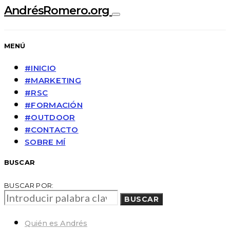
AndrésRomero.org
MENÚ
#INICIO
#MARKETING
#RSC
#FORMACIÓN
#OUTDOOR
#CONTACTO
SOBRE MÍ
BUSCAR
BUSCAR POR:
BUSCAR
Quién es Andrés