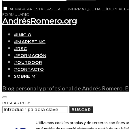
AL MARCAR ESTA CASILLA, CONFIRMA QUE HA LEÍDO Y AC
FORMULARIO.
AndrésRomero.org
#INICIO
#MARKETING
#RSC
#FORMACIÓN
#OUTDOOR
#CONTACTO
SOBRE MÍ
Blog personal y profesional de Andrés Romero. Ex
BUSCAR POR:
BUSCAR
Ingresa las palabras de la búsqueda y presiona En
Utilizamos cookies propias y de terceros con fines a
en función de un perfil elaborado a partir de tus há