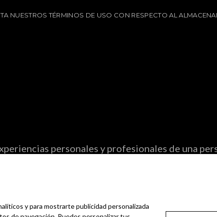
EPTA NUESTROS TÉRMINOS DE USO CON RESPECTO AL ALMACENA
periencias personales y profesionales de una pers
ter.
nalíticos y para mostrarte publicidad personalizada
bitos de navegación. Puedes personalizar tus