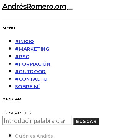
AndrésRomero.org
MENÚ
#INICIO
#MARKETING
#RSC
#FORMACIÓN
#OUTDOOR
#CONTACTO
SOBRE MÍ
BUSCAR
BUSCAR POR:
BUSCAR
Quién es Andrés