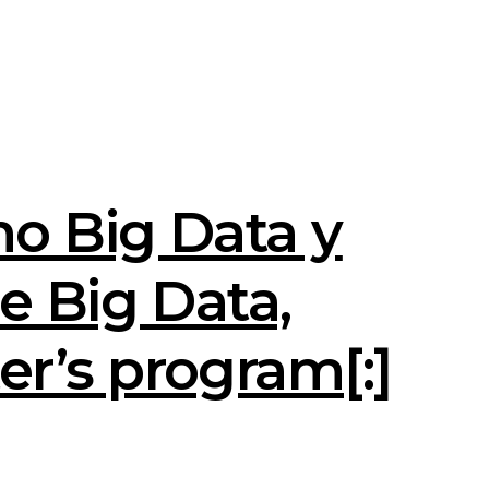
mo Big Data y
e Big Data,
er’s program[:]