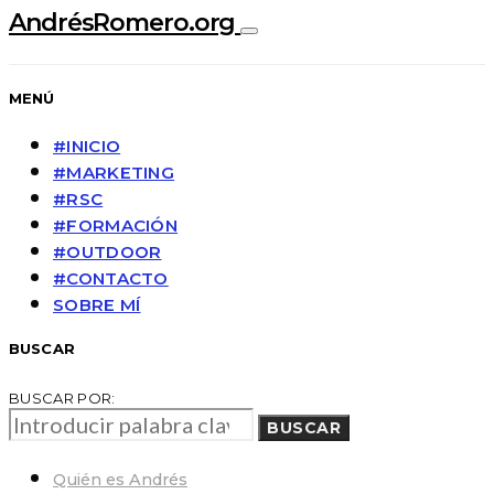
AndrésRomero.org
MENÚ
#INICIO
#MARKETING
#RSC
#FORMACIÓN
#OUTDOOR
#CONTACTO
SOBRE MÍ
BUSCAR
BUSCAR POR:
BUSCAR
Quién es Andrés