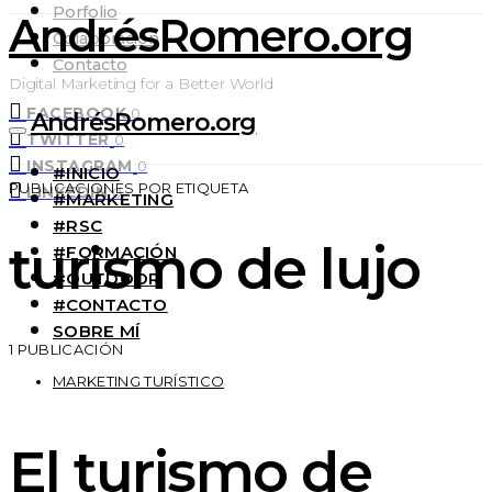
Porfolio
AndrésRomero.org
Colaboración
Contacto
Digital Marketing for a Better World
FACEBOOK
0
AndrésRomero.org
TWITTER
0
INSTAGRAM
0
#INICIO
PUBLICACIONES POR ETIQUETA
LINKEDIN
0
#MARKETING
#RSC
turismo de lujo
#FORMACIÓN
#OUTDOOR
#CONTACTO
SOBRE MÍ
1 PUBLICACIÓN
MARKETING TURÍSTICO
El turismo de