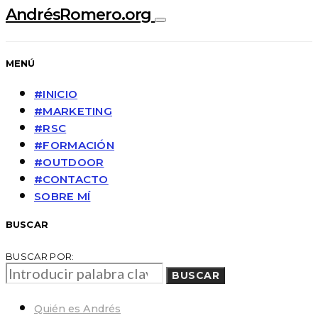
AndrésRomero.org
MENÚ
#INICIO
#MARKETING
#RSC
#FORMACIÓN
#OUTDOOR
#CONTACTO
SOBRE MÍ
BUSCAR
BUSCAR POR:
BUSCAR
Quién es Andrés