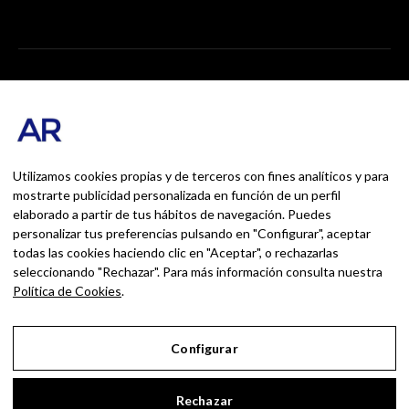
AndrésRomero.org
#INICIO
#MARKETING
#RSC
#FORMACIÓN
#OUTDOOR
Utilizamos cookies propias y de terceros con fines analíticos y para
mostrarte publicidad personalizada en función de un perfil
#CONTACTO
SOBRE MÍ
elaborado a partir de tus hábitos de navegación. Puedes
personalizar tus preferencias pulsando en "Configurar", aceptar
Blog personal y profesional de Andrés
todas las cookies haciendo clic en "Aceptar", o rechazarlas
Romero. Experiencias personales y
seleccionando "Rechazar". Para más información consulta nuestra
profesionales de una persona que disfruta
con lo que hace cada día
Política de Cookies
.
Configurar
Aviso Legal
Rechazar
Política de Privacidad