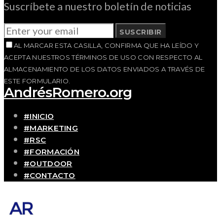
Suscríbete a nuestro boletín de noticias
SUSCRIBIR
AL MARCAR ESTA CASILLA, CONFIRMA QUE HA LEÍDO Y
ACEPTA NUESTROS TÉRMINOS DE USO CON RESPECTO AL
ALMACENAMIENTO DE LOS DATOS ENVIADOS A TRAVÉS DE
ESTE FORMULARIO.
AndrésRomero.org
#INICIO
#MARKETING
#RSC
#FORMACIÓN
#OUTDOOR
#CONTACTO
SOBRE MÍ
Blog personal y profesional de Andrés Romero.
Experiencias personales y profesionales de una