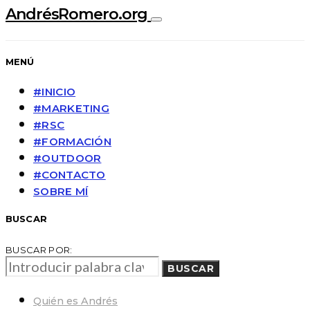
AndrésRomero.org
MENÚ
#INICIO
#MARKETING
#RSC
#FORMACIÓN
#OUTDOOR
#CONTACTO
SOBRE MÍ
BUSCAR
BUSCAR POR:
BUSCAR
Quién es Andrés