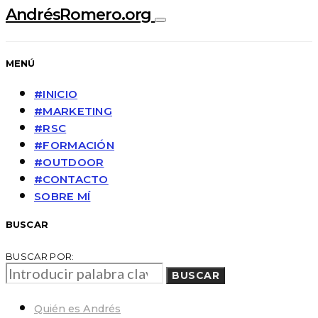
AndrésRomero.org
MENÚ
#INICIO
#MARKETING
#RSC
#FORMACIÓN
#OUTDOOR
#CONTACTO
SOBRE MÍ
BUSCAR
BUSCAR POR:
BUSCAR
Quién es Andrés