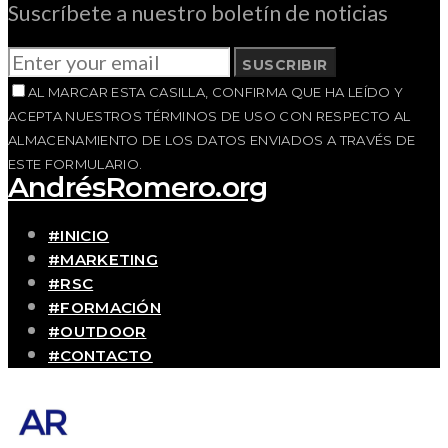
Suscríbete a nuestro boletín de noticias
SUSCRIBIR
AL MARCAR ESTA CASILLA, CONFIRMA QUE HA LEÍDO Y
ACEPTA NUESTROS TÉRMINOS DE USO CON RESPECTO AL
ALMACENAMIENTO DE LOS DATOS ENVIADOS A TRAVÉS DE
ESTE FORMULARIO.
AndrésRomero.org
#INICIO
#MARKETING
#RSC
#FORMACIÓN
#OUTDOOR
#CONTACTO
SOBRE MÍ
Blog personal y profesional de Andrés Romero.
Experiencias personales y profesionales de una