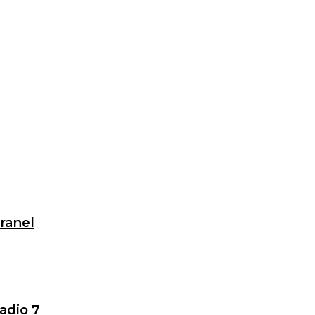
granel
adio 7