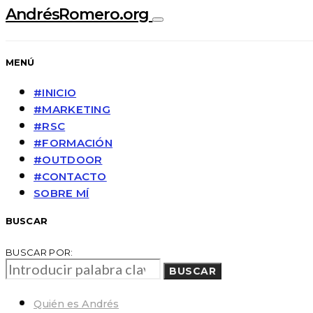
AndrésRomero.org
MENÚ
#INICIO
#MARKETING
#RSC
#FORMACIÓN
#OUTDOOR
#CONTACTO
SOBRE MÍ
BUSCAR
BUSCAR POR:
BUSCAR
Quién es Andrés