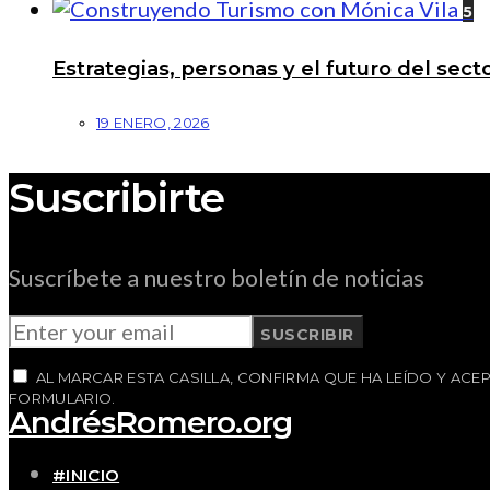
5
Estrategias, personas y el futuro del se
19 ENERO, 2026
Suscribirte
Suscríbete a nuestro boletín de noticias
SUSCRIBIR
AL MARCAR ESTA CASILLA, CONFIRMA QUE HA LEÍDO Y AC
FORMULARIO.
AndrésRomero.org
#INICIO