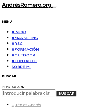
AndrésRomero.org
MENÚ
#INICIO
#MARKETING
#RSC
#FORMACIÓN
#OUTDOOR
#CONTACTO
SOBRE MÍ
BUSCAR
BUSCAR POR:
BUSCAR
Quién es Andrés