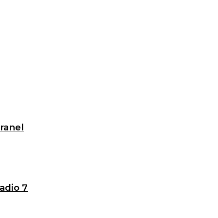
granel
adio 7