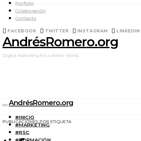
Porfolio
Colaboración
Contacto
FACEBOOK
TWITTER
INSTAGRAM
LINKEDIN
AndrésRomero.org
Digital Marketing for a Better World
AndrésRomero.org
#INICIO
PUBLICACIONES POR ETIQUETA
#MARKETING
#RSC
#FORMACIÓN