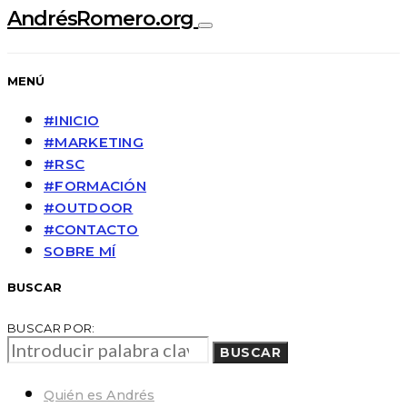
AndrésRomero.org
MENÚ
#INICIO
#MARKETING
#RSC
#FORMACIÓN
#OUTDOOR
#CONTACTO
SOBRE MÍ
BUSCAR
BUSCAR POR:
BUSCAR
Quién es Andrés