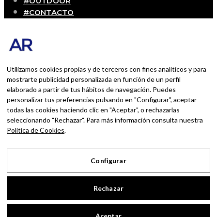
#OUTDOOR
#CONTACTO
SOBRE MÍ
Blog personal y profesional de Andrés Romero.
Experiencias personales y profesionales de una
persona que disfruta con lo que hace cada día
Utilizamos cookies propias y de terceros con fines analíticos y para
mostrarte publicidad personalizada en función de un perfil
elaborado a partir de tus hábitos de navegación. Puedes
BUSCAR POR:
personalizar tus preferencias pulsando en "Configurar", aceptar
BUSCAR
todas las cookies haciendo clic en "Aceptar", o rechazarlas
seleccionando "Rechazar". Para más información consulta nuestra
Ingresa las palabras de la búsqueda y presiona
Política de Cookies
.
Enter.
Configurar
Aviso Legal
Rechazar
Política de Privacidad
Política de Cookies
Aceptar