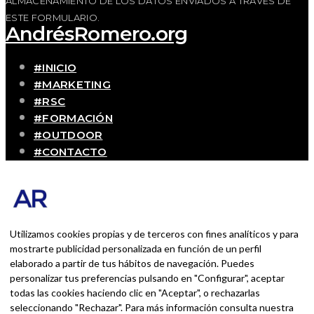
ALMACENAMIENTO DE LOS DATOS ENVIADOS A TRAVÉS DE
ESTE FORMULARIO.
AndrésRomero.org
#INICIO
#MARKETING
#RSC
#FORMACIÓN
#OUTDOOR
#CONTACTO
SOBRE MÍ
Blog personal y profesional de Andrés Romero.
Experiencias personales y profesionales de una
persona que disfruta con lo que hace cada día
Utilizamos cookies propias y de terceros con fines analíticos y para
mostrarte publicidad personalizada en función de un perfil
elaborado a partir de tus hábitos de navegación. Puedes
BUSCAR POR:
personalizar tus preferencias pulsando en "Configurar", aceptar
BUSCAR
todas las cookies haciendo clic en "Aceptar", o rechazarlas
seleccionando "Rechazar". Para más información consulta nuestra