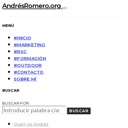
AndrésRomero.org
MENÚ
#INICIO
#MARKETING
#RSC
#FORMACIÓN
#OUTDOOR
#CONTACTO
SOBRE MÍ
BUSCAR
BUSCAR POR:
BUSCAR
Quién es Andrés