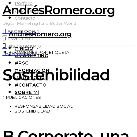
Porfolio
AndrésRomero.org
Colaboración
Contacto
Digital Marketing for a Better World
FACEBOOK
0
AndrésRomero.org
TWITTER
0
INSTAGRAM
0
#INICIO
PUBLICACIONES POR ETIQUETA
LINKEDIN
0
#MARKETING
#RSC
Sostenibilidad
#FORMACIÓN
#OUTDOOR
#CONTACTO
SOBRE MÍ
4 PUBLICACIONES
RESPONSABILIDAD SOCIAL
SOSTENIBILIDAD
B Corporate, una