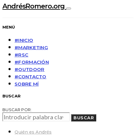
AndrésRomero.org
MENÚ
#INICIO
#MARKETING
#RSC
#FORMACIÓN
#OUTDOOR
#CONTACTO
SOBRE MÍ
BUSCAR
BUSCAR POR:
BUSCAR
Quién es Andrés