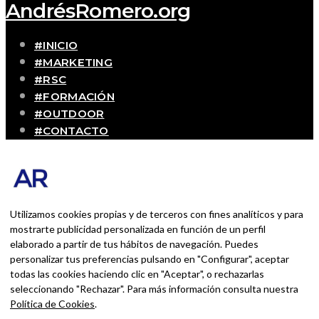
AndrésRomero.org
#INICIO
#MARKETING
#RSC
#FORMACIÓN
#OUTDOOR
#CONTACTO
SOBRE MÍ
Blog personal y profesional de Andrés Romero.
Experiencias personales y profesionales de una
persona que disfruta con lo que hace cada día
Utilizamos cookies propias y de terceros con fines analíticos y para
mostrarte publicidad personalizada en función de un perfil
elaborado a partir de tus hábitos de navegación. Puedes
BUSCAR POR:
personalizar tus preferencias pulsando en "Configurar", aceptar
BUSCAR
todas las cookies haciendo clic en "Aceptar", o rechazarlas
seleccionando "Rechazar". Para más información consulta nuestra
Ingresa las palabras de la búsqueda y presiona
Política de Cookies
.
Enter.