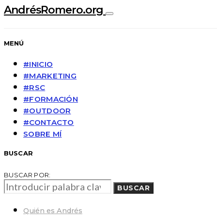
AndrésRomero.org
MENÚ
#INICIO
#MARKETING
#RSC
#FORMACIÓN
#OUTDOOR
#CONTACTO
SOBRE MÍ
BUSCAR
BUSCAR POR:
BUSCAR
Quién es Andrés