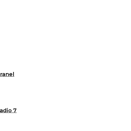
granel
adio 7