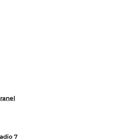
granel
adio 7