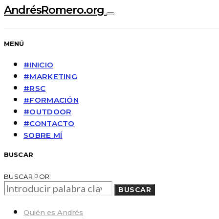
AndrésRomero.org
MENÚ
#INICIO
#MARKETING
#RSC
#FORMACIÓN
#OUTDOOR
#CONTACTO
SOBRE MÍ
BUSCAR
BUSCAR POR:
BUSCAR
Quién es Andrés