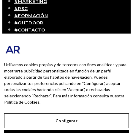
#MARKETING
#RSC
#FORMACIÓN
#OUTDOOR
#CONTACTO
SOBRE MÍ
Blog personal y profesional de Andrés Romero.
Experiencias personales y profesionales de una
persona que disfruta con lo que hace cada día
Utilizamos cookies propias y de terceros con fines analíticos y para
mostrarte publicidad personalizada en función de un perfil
elaborado a partir de tus hábitos de navegación. Puedes
BUSCAR POR:
personalizar tus preferencias pulsando en "Configurar", aceptar
BUSCAR
todas las cookies haciendo clic en "Aceptar", o rechazarlas
seleccionando "Rechazar". Para más información consulta nuestra
Ingresa las palabras de la búsqueda y presiona
Política de Cookies
.
Enter.
Configurar
Aviso Legal