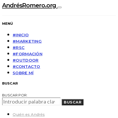
AndrésRomero.org
MENÚ
#INICIO
#MARKETING
#RSC
#FORMACIÓN
#OUTDOOR
#CONTACTO
SOBRE MÍ
BUSCAR
BUSCAR POR:
BUSCAR
Quién es Andrés