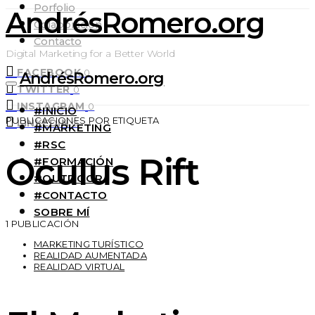
Porfolio
AndrésRomero.org
Colaboración
Contacto
Digital Marketing for a Better World
FACEBOOK
0
AndrésRomero.org
TWITTER
0
INSTAGRAM
0
#INICIO
PUBLICACIONES POR ETIQUETA
LINKEDIN
0
#MARKETING
#RSC
Oculus Rift
#FORMACIÓN
#OUTDOOR
#CONTACTO
SOBRE MÍ
1 PUBLICACIÓN
MARKETING TURÍSTICO
REALIDAD AUMENTADA
REALIDAD VIRTUAL