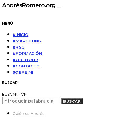
AndrésRomero.org
MENÚ
#INICIO
#MARKETING
#RSC
#FORMACIÓN
#OUTDOOR
#CONTACTO
SOBRE MÍ
BUSCAR
BUSCAR POR:
BUSCAR
Quién es Andrés