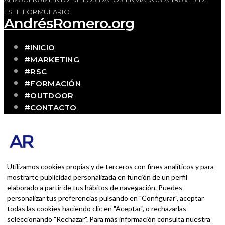
ESTE FORMULARIO.
AndrésRomero.org
#INICIO
#MARKETING
#RSC
#FORMACIÓN
#OUTDOOR
#CONTACTO
SOBRE MÍ
Blog personal y profesional de Andrés Romero.
Experiencias personales y profesionales de una
persona que disfruta con lo que hace cada día
Utilizamos cookies propias y de terceros con fines analíticos y para
mostrarte publicidad personalizada en función de un perfil
elaborado a partir de tus hábitos de navegación. Puedes
BUSCAR POR:
personalizar tus preferencias pulsando en "Configurar", aceptar
BUSCAR
todas las cookies haciendo clic en "Aceptar", o rechazarlas
seleccionando "Rechazar". Para más información consulta nuestra
Ingresa las palabras de la búsqueda y presiona