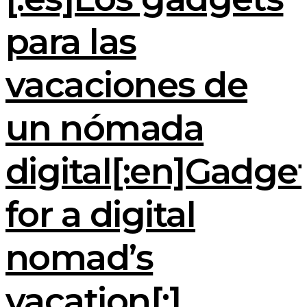
para las
vacaciones de
un nómada
digital[:en]Gadge
for a digital
nomad’s
vacation[:]