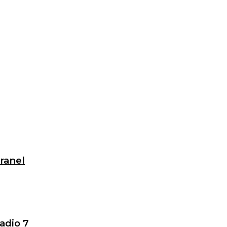
granel
adio 7