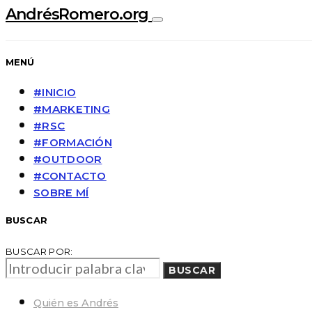
AndrésRomero.org
MENÚ
#INICIO
#MARKETING
#RSC
#FORMACIÓN
#OUTDOOR
#CONTACTO
SOBRE MÍ
BUSCAR
BUSCAR POR:
BUSCAR
Quién es Andrés