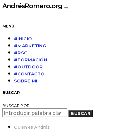
AndrésRomero.org
MENÚ
#INICIO
#MARKETING
#RSC
#FORMACIÓN
#OUTDOOR
#CONTACTO
SOBRE MÍ
BUSCAR
BUSCAR POR:
BUSCAR
Quién es Andrés