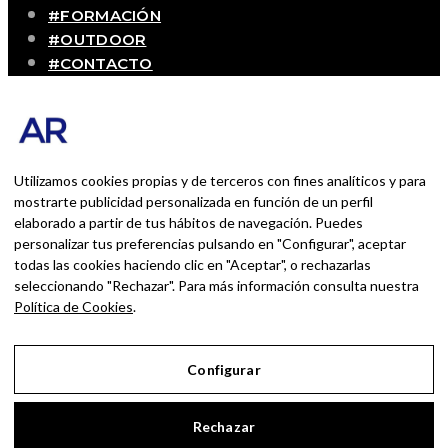
#FORMACIÓN
#OUTDOOR
#CONTACTO
SOBRE MÍ
Blog personal y profesional de Andrés Romero.
Experiencias personales y profesionales de una
persona que disfruta con lo que hace cada día
Utilizamos cookies propias y de terceros con fines analíticos y para
mostrarte publicidad personalizada en función de un perfil
elaborado a partir de tus hábitos de navegación. Puedes
BUSCAR POR:
personalizar tus preferencias pulsando en "Configurar", aceptar
BUSCAR
todas las cookies haciendo clic en "Aceptar", o rechazarlas
seleccionando "Rechazar". Para más información consulta nuestra
Ingresa las palabras de la búsqueda y presiona
Política de Cookies
.
Enter.
Configurar
Aviso Legal
Rechazar
Política de Privacidad