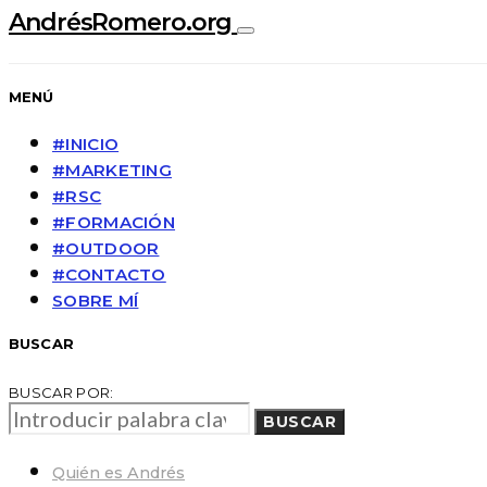
AndrésRomero.org
MENÚ
#INICIO
#MARKETING
#RSC
#FORMACIÓN
#OUTDOOR
#CONTACTO
SOBRE MÍ
BUSCAR
BUSCAR POR:
BUSCAR
Quién es Andrés