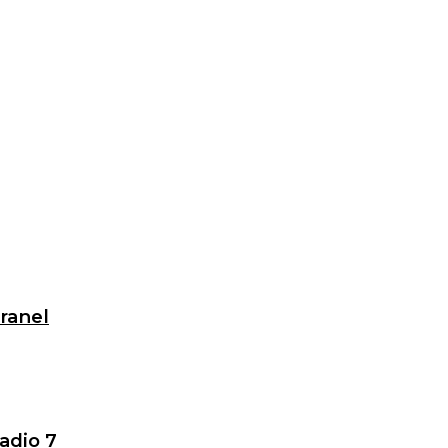
granel
adio 7