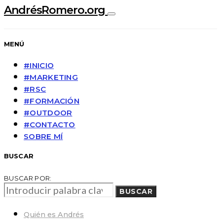
AndrésRomero.org
MENÚ
#INICIO
#MARKETING
#RSC
#FORMACIÓN
#OUTDOOR
#CONTACTO
SOBRE MÍ
BUSCAR
BUSCAR POR:
BUSCAR
Quién es Andrés