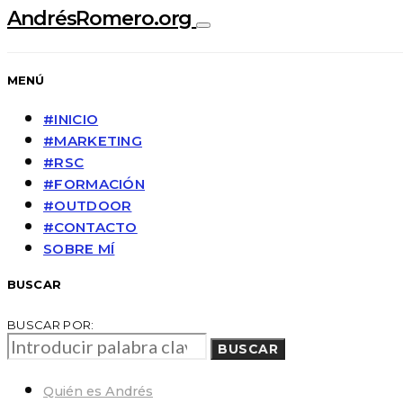
AndrésRomero.org
MENÚ
#INICIO
#MARKETING
#RSC
#FORMACIÓN
#OUTDOOR
#CONTACTO
SOBRE MÍ
BUSCAR
BUSCAR POR:
BUSCAR
Quién es Andrés