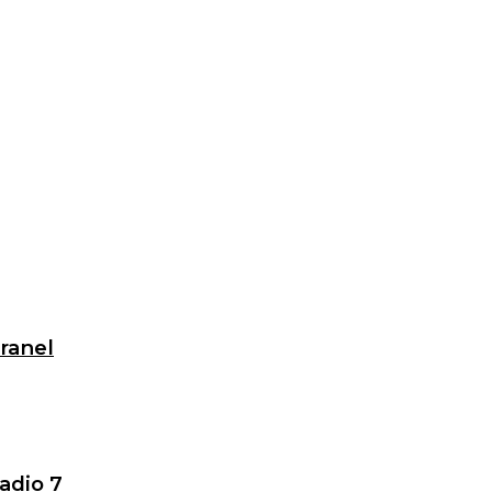
granel
adio 7