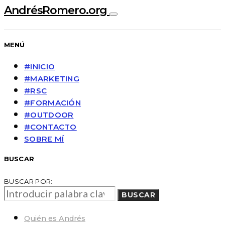
AndrésRomero.org
MENÚ
#INICIO
#MARKETING
#RSC
#FORMACIÓN
#OUTDOOR
#CONTACTO
SOBRE MÍ
BUSCAR
BUSCAR POR:
BUSCAR
Quién es Andrés