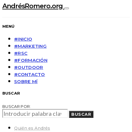
AndrésRomero.org
MENÚ
#INICIO
#MARKETING
#RSC
#FORMACIÓN
#OUTDOOR
#CONTACTO
SOBRE MÍ
BUSCAR
BUSCAR POR:
BUSCAR
Quién es Andrés