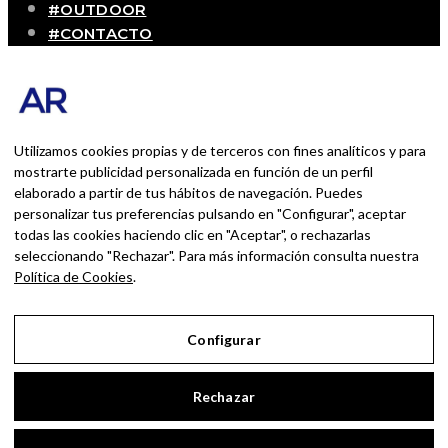
#OUTDOOR
#CONTACTO
SOBRE MÍ
Blog personal y profesional de Andrés Romero.
Experiencias personales y profesionales de una
persona que disfruta con lo que hace cada día
Utilizamos cookies propias y de terceros con fines analíticos y para
mostrarte publicidad personalizada en función de un perfil
elaborado a partir de tus hábitos de navegación. Puedes
BUSCAR POR:
personalizar tus preferencias pulsando en "Configurar", aceptar
BUSCAR
todas las cookies haciendo clic en "Aceptar", o rechazarlas
seleccionando "Rechazar". Para más información consulta nuestra
Ingresa las palabras de la búsqueda y presiona
Política de Cookies
.
Enter.
Configurar
Aviso Legal
Rechazar
Política de Privacidad
Política de Cookies