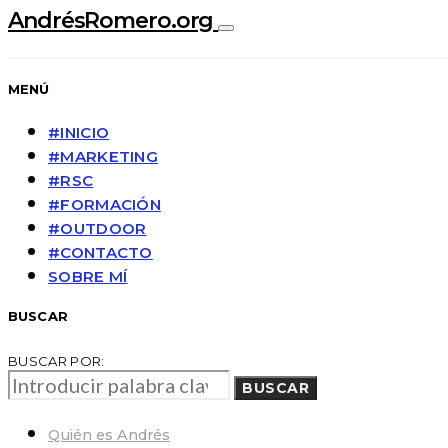
AndrésRomero.org
MENÚ
#INICIO
#MARKETING
#RSC
#FORMACIÓN
#OUTDOOR
#CONTACTO
SOBRE MÍ
BUSCAR
BUSCAR POR:
BUSCAR
Quién es Andrés