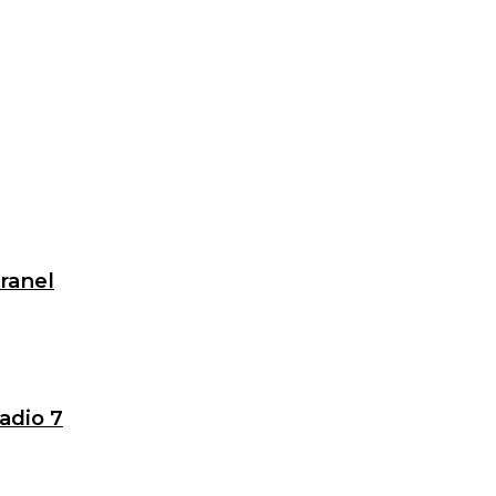
granel
adio 7