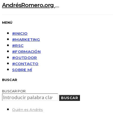
AndrésRomero.org
MENÚ
#INICIO
#MARKETING
#RSC
#FORMACIÓN
#OUTDOOR
#CONTACTO
SOBRE MÍ
BUSCAR
BUSCAR POR:
BUSCAR
Quién es Andrés