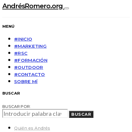
AndrésRomero.org
MENÚ
#INICIO
#MARKETING
#RSC
#FORMACIÓN
#OUTDOOR
#CONTACTO
SOBRE MÍ
BUSCAR
BUSCAR POR:
BUSCAR
Quién es Andrés