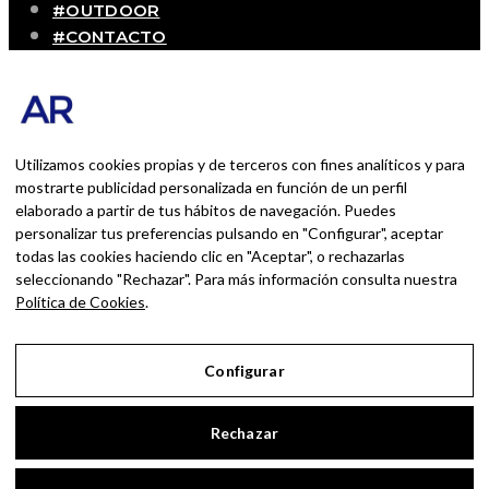
#OUTDOOR
#CONTACTO
SOBRE MÍ
Blog personal y profesional de Andrés Romero.
Experiencias personales y profesionales de una
persona que disfruta con lo que hace cada día
Utilizamos cookies propias y de terceros con fines analíticos y para
mostrarte publicidad personalizada en función de un perfil
elaborado a partir de tus hábitos de navegación. Puedes
BUSCAR POR:
personalizar tus preferencias pulsando en "Configurar", aceptar
BUSCAR
todas las cookies haciendo clic en "Aceptar", o rechazarlas
seleccionando "Rechazar". Para más información consulta nuestra
Ingresa las palabras de la búsqueda y presiona
Política de Cookies
.
Enter.
Configurar
Aviso Legal
Rechazar
Política de Privacidad
Política de Cookies