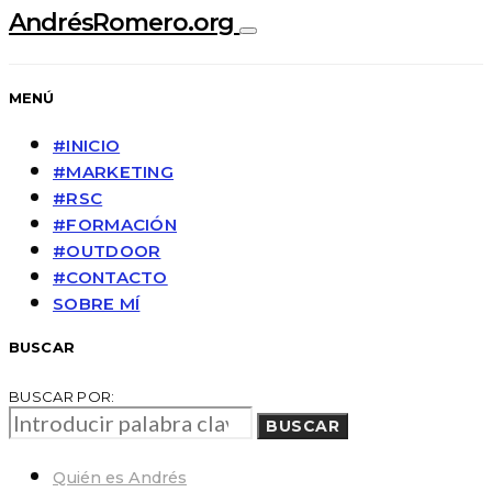
AndrésRomero.org
MENÚ
#INICIO
#MARKETING
#RSC
#FORMACIÓN
#OUTDOOR
#CONTACTO
SOBRE MÍ
BUSCAR
BUSCAR POR:
BUSCAR
Quién es Andrés