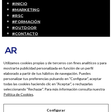
#INICIO
#MARKETING
#RSC
#FORMACIÓN
#OUTDOOR
#CONTACTO
SOBRE MÍ
Blog personal y profesional de Andrés Romero.
Experiencias personales y profesionales de una
persona que disfruta con lo que hace cada día
Utilizamos cookies propias y de terceros con fines analíticos y para
mostrarte publicidad personalizada en función de un perfil
elaborado a partir de tus hábitos de navegación. Puedes
BUSCAR POR:
personalizar tus preferencias pulsando en "Configurar", aceptar
BUSCAR
todas las cookies haciendo clic en "Aceptar", o rechazarlas
seleccionando "Rechazar". Para más información consulta nuestra
Ingresa las palabras de la búsqueda y presiona
Política de Cookies
.
Enter.
Configurar