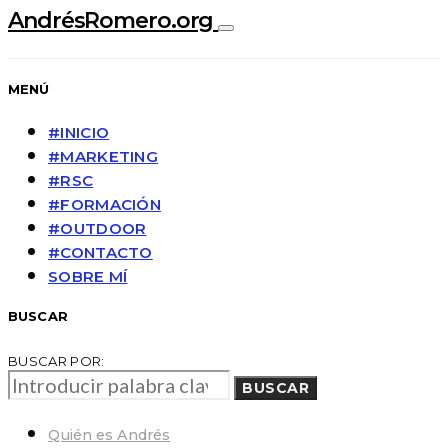
AndrésRomero.org
MENÚ
#INICIO
#MARKETING
#RSC
#FORMACIÓN
#OUTDOOR
#CONTACTO
SOBRE MÍ
BUSCAR
BUSCAR POR:
BUSCAR
Quién es Andrés