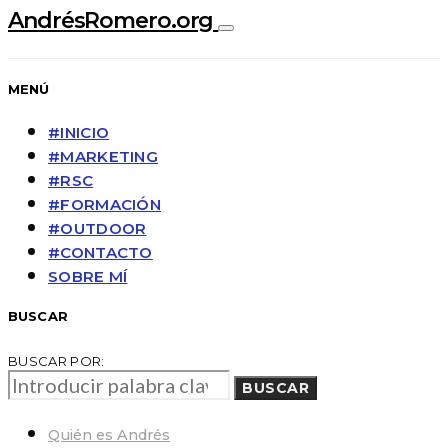
AndrésRomero.org
MENÚ
#INICIO
#MARKETING
#RSC
#FORMACIÓN
#OUTDOOR
#CONTACTO
SOBRE MÍ
BUSCAR
BUSCAR POR:
BUSCAR
Quién es Andrés