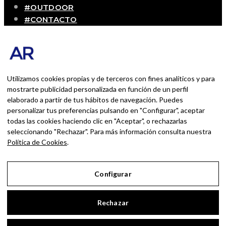
#OUTDOOR
#CONTACTO
SOBRE MÍ
Blog personal y profesional de Andrés Romero.
Experiencias personales y profesionales de una
persona que disfruta con lo que hace cada día
Utilizamos cookies propias y de terceros con fines analíticos y para
mostrarte publicidad personalizada en función de un perfil
elaborado a partir de tus hábitos de navegación. Puedes
BUSCAR POR:
personalizar tus preferencias pulsando en "Configurar", aceptar
BUSCAR
todas las cookies haciendo clic en "Aceptar", o rechazarlas
seleccionando "Rechazar". Para más información consulta nuestra
Ingresa las palabras de la búsqueda y presiona
Política de Cookies
.
Enter.
Configurar
Aviso Legal
Rechazar
Política de Privacidad
Política de Cookies