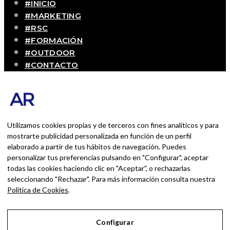
#INICIO
#MARKETING
#RSC
#FORMACIÓN
#OUTDOOR
#CONTACTO
SOBRE MÍ
Blog personal y profesional de Andrés Romero.
Experiencias personales y profesionales de una
persona que disfruta con lo que hace cada día
Utilizamos cookies propias y de terceros con fines analíticos y para
mostrarte publicidad personalizada en función de un perfil
elaborado a partir de tus hábitos de navegación. Puedes
BUSCAR POR:
personalizar tus preferencias pulsando en "Configurar", aceptar
BUSCAR
todas las cookies haciendo clic en "Aceptar", o rechazarlas
seleccionando "Rechazar". Para más información consulta nuestra
Ingresa las palabras de la búsqueda y presiona
Política de Cookies
.
Enter.
Configurar