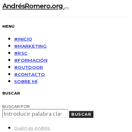
AndrésRomero.org
MENÚ
#INICIO
#MARKETING
#RSC
#FORMACIÓN
#OUTDOOR
#CONTACTO
SOBRE MÍ
BUSCAR
BUSCAR POR:
BUSCAR
Quién es Andrés