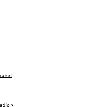
granel
adio 7