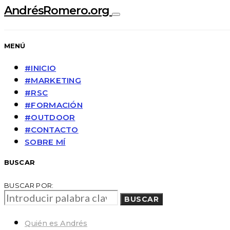
AndrésRomero.org
MENÚ
#INICIO
#MARKETING
#RSC
#FORMACIÓN
#OUTDOOR
#CONTACTO
SOBRE MÍ
BUSCAR
BUSCAR POR:
BUSCAR
Quién es Andrés