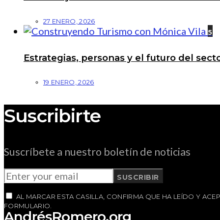
27 ENERO, 2026
5
Estrategias, personas y el futuro del se
19 ENERO, 2026
Suscribirte
Suscríbete a nuestro boletín de noticias
SUSCRIBIR
AL MARCAR ESTA CASILLA, CONFIRMA QUE HA LEÍDO Y AC
FORMULARIO.
AndrésRomero.org