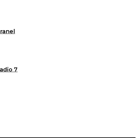
granel
adio 7