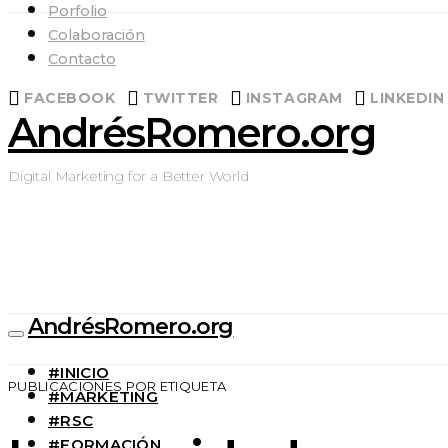
Porfolio
Colaboración
Contacto
FACEBOOK
TWITTER
INSTAGRAM
LINKEDIN
AndrésRomero.org
Digital Marketing for a Better World
AndrésRomero.org
#INICIO
PUBLICACIONES POR ETIQUETA
#MARKETING
#RSC
#FORMACIÓN