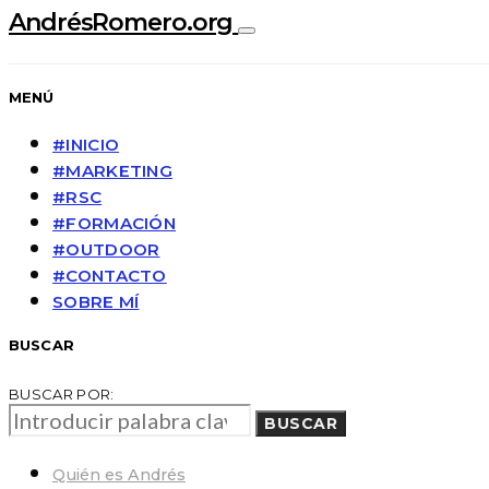
AndrésRomero.org
MENÚ
#INICIO
#MARKETING
#RSC
#FORMACIÓN
#OUTDOOR
#CONTACTO
SOBRE MÍ
BUSCAR
BUSCAR POR:
BUSCAR
Quién es Andrés