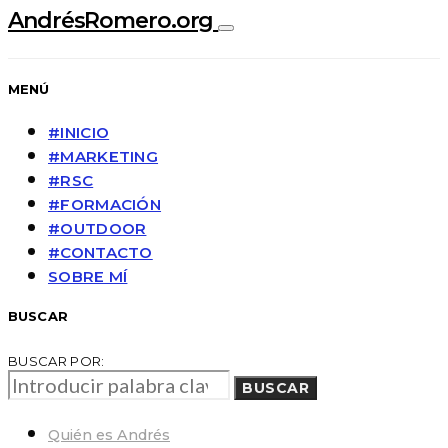
AndrésRomero.org
MENÚ
#INICIO
#MARKETING
#RSC
#FORMACIÓN
#OUTDOOR
#CONTACTO
SOBRE MÍ
BUSCAR
BUSCAR POR:
BUSCAR
Quién es Andrés