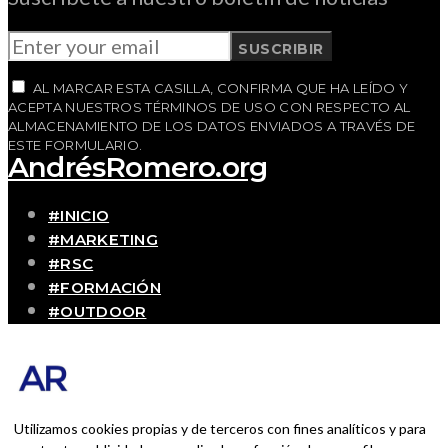
SUSCRIBIR
AL MARCAR ESTA CASILLA, CONFIRMA QUE HA LEÍDO Y
ACEPTA NUESTROS TÉRMINOS DE USO CON RESPECTO AL
ALMACENAMIENTO DE LOS DATOS ENVIADOS A TRAVÉS DE
ESTE FORMULARIO.
AndrésRomero.org
#INICIO
#MARKETING
#RSC
#FORMACIÓN
#OUTDOOR
#CONTACTO
SOBRE MÍ
Blog personal y profesional de Andrés Romero.
Experiencias personales y profesionales de una
Utilizamos cookies propias y de terceros con fines analíticos y para