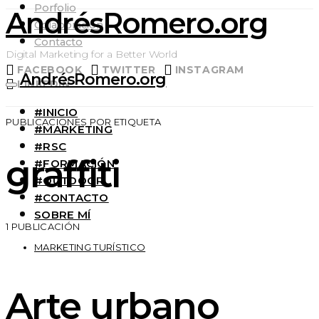
Porfolio
AndrésRomero.org
Colaboración
Contacto
Digital Marketing for a Better World
FACEBOOK
TWITTER
INSTAGRAM
AndrésRomero.org
LINKEDIN
#INICIO
PUBLICACIONES POR ETIQUETA
#MARKETING
#RSC
graffiti
#FORMACIÓN
#OUTDOOR
#CONTACTO
SOBRE MÍ
1 PUBLICACIÓN
MARKETING TURÍSTICO
Arte urbano