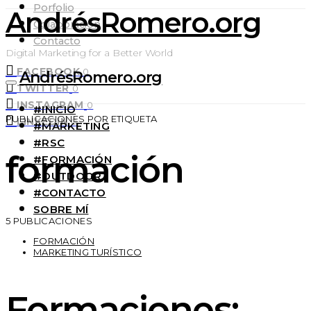
Porfolio
AndrésRomero.org
Colaboración
Contacto
Digital Marketing for a Better World
FACEBOOK
0
AndrésRomero.org
TWITTER
0
INSTAGRAM
0
#INICIO
PUBLICACIONES POR ETIQUETA
LINKEDIN
0
#MARKETING
#RSC
formación
#FORMACIÓN
#OUTDOOR
#CONTACTO
SOBRE MÍ
5 PUBLICACIONES
FORMACIÓN
MARKETING TURÍSTICO
Formaciones: