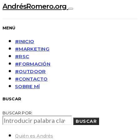
AndrésRomero.org
MENÚ
#INICIO
#MARKETING
#RSC
#FORMACIÓN
#OUTDOOR
#CONTACTO
SOBRE MÍ
BUSCAR
BUSCAR POR:
BUSCAR
Quién es Andrés