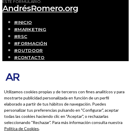
ESTE FORMULARIO.
AndrésRomero.org
#INICIO
#MARKETING
#RSC
#FORMACIÓN
#OUTDOOR
#CONTACTO
SOBRE MÍ
Blog personal y profesional de Andrés Romero.
Experiencias personales y profesionales de una
persona que disfruta con lo que hace cada día
Utilizamos cookies propias y de terceros con fines analíticos y para
mostrarte publicidad personalizada en función de un perfil
elaborado a partir de tus hábitos de navegación. Puedes
BUSCAR POR:
personalizar tus preferencias pulsando en "Configurar", aceptar
BUSCAR
todas las cookies haciendo clic en "Aceptar", o rechazarlas
seleccionando "Rechazar". Para más información consulta nuestra
Ingresa las palabras de la búsqueda y presiona
Política de Cookies
.