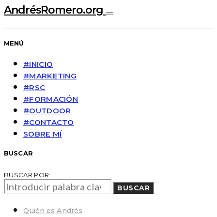
AndrésRomero.org
MENÚ
#INICIO
#MARKETING
#RSC
#FORMACIÓN
#OUTDOOR
#CONTACTO
SOBRE MÍ
BUSCAR
BUSCAR POR:
BUSCAR
Quién es Andrés