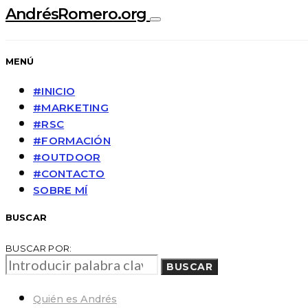
AndrésRomero.org
MENÚ
#INICIO
#MARKETING
#RSC
#FORMACIÓN
#OUTDOOR
#CONTACTO
SOBRE MÍ
BUSCAR
BUSCAR POR:
BUSCAR
Quién es Andrés