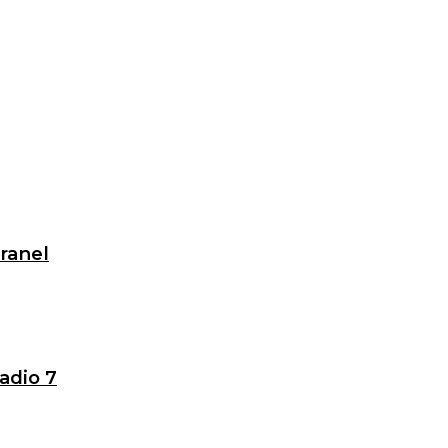
granel
adio 7