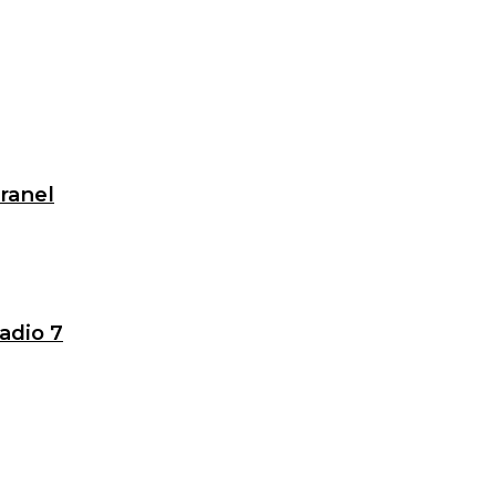
granel
adio 7