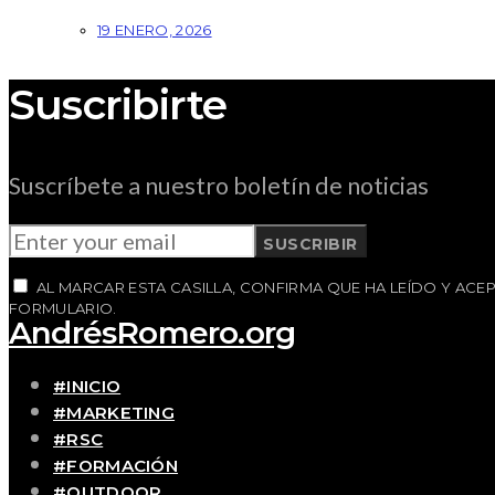
19 ENERO, 2026
Suscribirte
Suscríbete a nuestro boletín de noticias
SUSCRIBIR
AL MARCAR ESTA CASILLA, CONFIRMA QUE HA LEÍDO Y AC
FORMULARIO.
AndrésRomero.org
#INICIO
#MARKETING
#RSC
#FORMACIÓN
#OUTDOOR