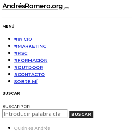
AndrésRomero.org
MENÚ
#INICIO
#MARKETING
#RSC
#FORMACIÓN
#OUTDOOR
#CONTACTO
SOBRE MÍ
BUSCAR
BUSCAR POR:
BUSCAR
Quién es Andrés