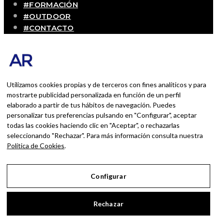
#FORMACIÓN
#OUTDOOR
#CONTACTO
SOBRE MÍ
Blog personal y profesional de Andrés Romero.
Experiencias personales y profesionales de una
persona que disfruta con lo que hace cada día
Utilizamos cookies propias y de terceros con fines analíticos y para
mostrarte publicidad personalizada en función de un perfil
elaborado a partir de tus hábitos de navegación. Puedes
BUSCAR POR:
personalizar tus preferencias pulsando en "Configurar", aceptar
BUSCAR
todas las cookies haciendo clic en "Aceptar", o rechazarlas
seleccionando "Rechazar". Para más información consulta nuestra
Ingresa las palabras de la búsqueda y presiona
Política de Cookies
.
Enter.
Configurar
Aviso Legal
Rechazar
Política de Privacidad