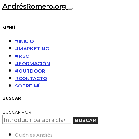
AndrésRomero.org
MENÚ
#INICIO
#MARKETING
#RSC
#FORMACIÓN
#OUTDOOR
#CONTACTO
SOBRE MÍ
BUSCAR
BUSCAR POR:
BUSCAR
Quién es Andrés