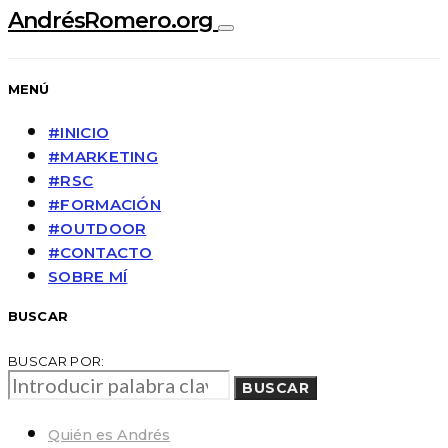
AndrésRomero.org
MENÚ
#INICIO
#MARKETING
#RSC
#FORMACIÓN
#OUTDOOR
#CONTACTO
SOBRE MÍ
BUSCAR
BUSCAR POR:
BUSCAR
Quién es Andrés