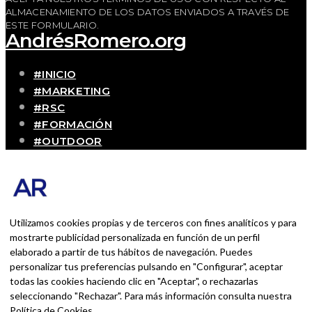
ALMACENAMIENTO DE LOS DATOS ENVIADOS A TRAVÉS DE
ESTE FORMULARIO.
AndrésRomero.org
#INICIO
#MARKETING
#RSC
#FORMACIÓN
#OUTDOOR
#CONTACTO
SOBRE MÍ
Blog personal y profesional de Andrés Romero.
Experiencias personales y profesionales de una
Utilizamos cookies propias y de terceros con fines analíticos y para
persona que disfruta con lo que hace cada día
mostrarte publicidad personalizada en función de un perfil
elaborado a partir de tus hábitos de navegación. Puedes
personalizar tus preferencias pulsando en "Configurar", aceptar
BUSCAR POR:
todas las cookies haciendo clic en "Aceptar", o rechazarlas
BUSCAR
seleccionando "Rechazar". Para más información consulta nuestra
Política de Cookies
.