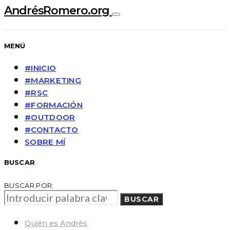
AndrésRomero.org
MENÚ
#INICIO
#MARKETING
#RSC
#FORMACIÓN
#OUTDOOR
#CONTACTO
SOBRE MÍ
BUSCAR
BUSCAR POR:
BUSCAR
Quién es Andrés