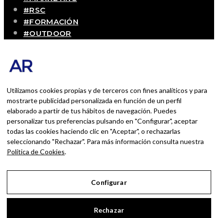
#RSC
#FORMACIÓN
#OUTDOOR
#CONTACTO
SOBRE MÍ
Blog personal y profesional de Andrés Romero.
Experiencias personales y profesionales de una
Utilizamos cookies propias y de terceros con fines analíticos y para
persona que disfruta con lo que hace cada día
mostrarte publicidad personalizada en función de un perfil
elaborado a partir de tus hábitos de navegación. Puedes
personalizar tus preferencias pulsando en "Configurar", aceptar
BUSCAR POR:
todas las cookies haciendo clic en "Aceptar", o rechazarlas
BUSCAR
seleccionando "Rechazar". Para más información consulta nuestra
Política de Cookies
.
Ingresa las palabras de la búsqueda y presiona
Enter.
Configurar
Aviso Legal
Rechazar
Política de Privacidad