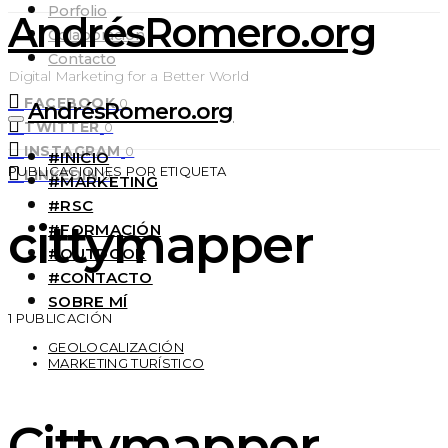
Porfolio
AndrésRomero.org
Colaboración
Contacto
Digital Marketing for a Better World
FACEBOOK
0
AndrésRomero.org
TWITTER
0
INSTAGRAM
0
#INICIO
PUBLICACIONES POR ETIQUETA
LINKEDIN
0
#MARKETING
#RSC
cittymapper
#FORMACIÓN
#OUTDOOR
#CONTACTO
SOBRE MÍ
1 PUBLICACIÓN
GEOLOCALIZACIÓN
MARKETING TURÍSTICO
Cittymapper,