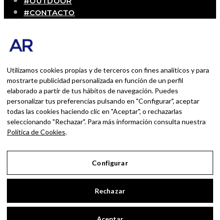
#OUTDOOR
#CONTACTO
SOBRE MÍ
Blog personal y profesional de Andrés Romero.
Experiencias personales y profesionales de una
persona que disfruta con lo que hace cada día
Utilizamos cookies propias y de terceros con fines analíticos y para
mostrarte publicidad personalizada en función de un perfil
elaborado a partir de tus hábitos de navegación. Puedes
BUSCAR POR:
personalizar tus preferencias pulsando en "Configurar", aceptar
BUSCAR
todas las cookies haciendo clic en "Aceptar", o rechazarlas
seleccionando "Rechazar". Para más información consulta nuestra
Ingresa las palabras de la búsqueda y presiona
Política de Cookies
.
Enter.
Configurar
Aviso Legal
Rechazar
Política de Privacidad
Política de Cookies
Aceptar