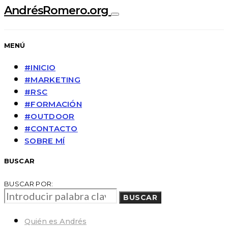
AndrésRomero.org
MENÚ
#INICIO
#MARKETING
#RSC
#FORMACIÓN
#OUTDOOR
#CONTACTO
SOBRE MÍ
BUSCAR
BUSCAR POR:
BUSCAR
Quién es Andrés