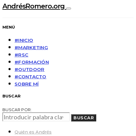
AndrésRomero.org
MENÚ
#INICIO
#MARKETING
#RSC
#FORMACIÓN
#OUTDOOR
#CONTACTO
SOBRE MÍ
BUSCAR
BUSCAR POR:
BUSCAR
Quién es Andrés