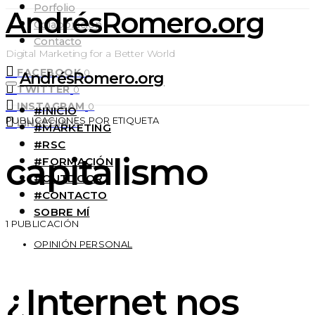
Porfolio
AndrésRomero.org
Colaboración
Contacto
Digital Marketing for a Better World
FACEBOOK
0
AndrésRomero.org
TWITTER
0
INSTAGRAM
0
#INICIO
PUBLICACIONES POR ETIQUETA
LINKEDIN
0
#MARKETING
#RSC
capitalismo
#FORMACIÓN
#OUTDOOR
#CONTACTO
SOBRE MÍ
1 PUBLICACIÓN
OPINIÓN PERSONAL
¿Internet nos