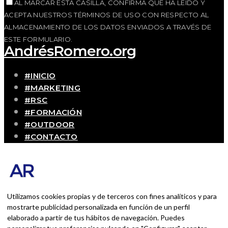
AL MARCAR ESTA CASILLA, CONFIRMA QUE HA LEÍDO Y
ACEPTA NUESTROS TÉRMINOS DE USO CON RESPECTO AL
ALMACENAMIENTO DE LOS DATOS ENVIADOS A TRAVÉS DE
ESTE FORMULARIO.
AndrésRomero.org
#INICIO
#MARKETING
#RSC
#FORMACIÓN
#OUTDOOR
#CONTACTO
SOBRE MÍ
Blog personal y profesional de Andrés Romero.
Experiencias personales y profesionales de una
persona que disfruta con lo que hace cada día
Utilizamos cookies propias y de terceros con fines analíticos y para
mostrarte publicidad personalizada en función de un perfil
elaborado a partir de tus hábitos de navegación. Puedes
BUSCAR POR: