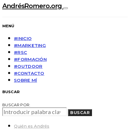
AndrésRomero.org
MENÚ
#INICIO
#MARKETING
#RSC
#FORMACIÓN
#OUTDOOR
#CONTACTO
SOBRE MÍ
BUSCAR
BUSCAR POR:
BUSCAR
Quién es Andrés