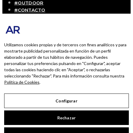
#OUTDOOR
#CONTACTO
SOBRE MÍ
Blog personal y profesional de Andrés Romero.
Experiencias personales y profesionales de una
persona que disfruta con lo que hace cada día
Utilizamos cookies propias y de terceros con fines analíticos y para
mostrarte publicidad personalizada en función de un perfil
elaborado a partir de tus hábitos de navegación. Puedes
BUSCAR POR:
personalizar tus preferencias pulsando en "Configurar", aceptar
BUSCAR
todas las cookies haciendo clic en "Aceptar", o rechazarlas
seleccionando "Rechazar". Para más información consulta nuestra
Ingresa las palabras de la búsqueda y presiona
Política de Cookies
.
Enter.
Configurar
Aviso Legal
Rechazar
Política de Privacidad
Política de Cookies