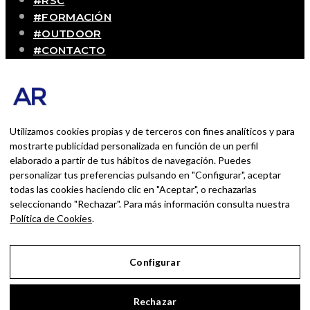
#RSC
#FORMACIÓN
#OUTDOOR
#CONTACTO
SOBRE MÍ
Blog personal y profesional de Andrés Romero.
Experiencias personales y profesionales de una
persona que disfruta con lo que hace cada día
Utilizamos cookies propias y de terceros con fines analíticos y para
mostrarte publicidad personalizada en función de un perfil
elaborado a partir de tus hábitos de navegación. Puedes
BUSCAR POR:
personalizar tus preferencias pulsando en "Configurar", aceptar
BUSCAR
todas las cookies haciendo clic en "Aceptar", o rechazarlas
seleccionando "Rechazar". Para más información consulta nuestra
Ingresa las palabras de la búsqueda y presiona
Política de Cookies
.
Enter.
Configurar
Aviso Legal
Rechazar
Política de Privacidad