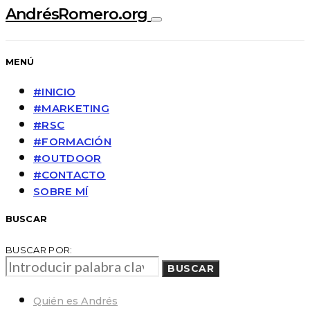
AndrésRomero.org
MENÚ
#INICIO
#MARKETING
#RSC
#FORMACIÓN
#OUTDOOR
#CONTACTO
SOBRE MÍ
BUSCAR
BUSCAR POR:
BUSCAR
Quién es Andrés