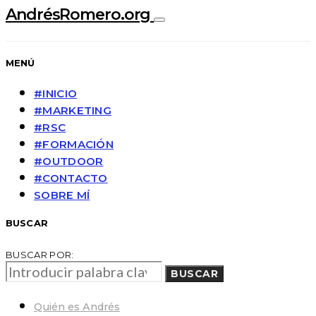
AndrésRomero.org
MENÚ
#INICIO
#MARKETING
#RSC
#FORMACIÓN
#OUTDOOR
#CONTACTO
SOBRE MÍ
BUSCAR
BUSCAR POR:
BUSCAR
Quién es Andrés