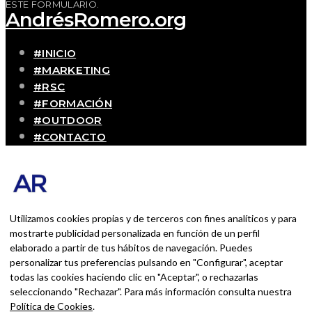
ESTE FORMULARIO.
AndrésRomero.org
#INICIO
#MARKETING
#RSC
#FORMACIÓN
#OUTDOOR
#CONTACTO
SOBRE MÍ
Blog personal y profesional de Andrés Romero.
Experiencias personales y profesionales de una
persona que disfruta con lo que hace cada día
Utilizamos cookies propias y de terceros con fines analíticos y para
mostrarte publicidad personalizada en función de un perfil
elaborado a partir de tus hábitos de navegación. Puedes
BUSCAR POR:
personalizar tus preferencias pulsando en "Configurar", aceptar
BUSCAR
todas las cookies haciendo clic en "Aceptar", o rechazarlas
seleccionando "Rechazar". Para más información consulta nuestra
Ingresa las palabras de la búsqueda y presiona
Política de Cookies
.